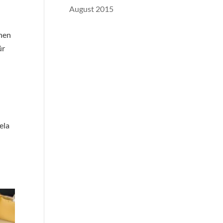
August 2015
nnen
ür
ela